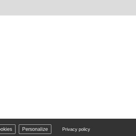
ookies
Personalize
Privacy policy
-
Plan du site
-
Gestion des cookies