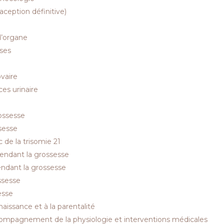
raception définitive)
d’organe
ses
ovaire
es urinaire
ossesse
sesse
 de la trisomie 21
endant la grossesse
ndant la grossesse
ssesse
esse
aissance et à la parentalité
mpagnement de la physiologie et interventions médicales