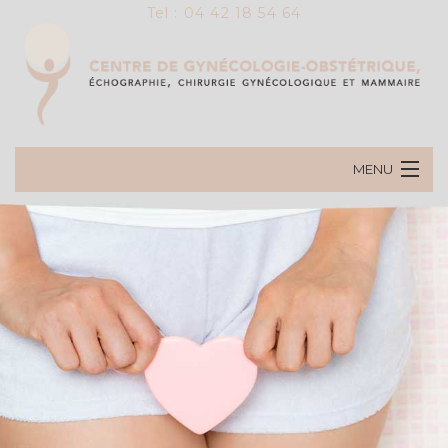
Tel : 04 42 18 54 64
MENU
ACCUEIL
PRÉSENTATION DU CENTRE
LES SPÉCIALISTES
CHIRURGIE MAMMAIRE
CHIRURGIE PELVIENNE
OBSTÉTRIQUE
LASER EN GYNÉCOLOGIE
GYNÉCOLOGIE MÉDICALE
ECHOGRAPHIE